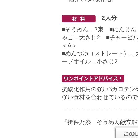
合わせた＜A＞をかける。
2人分
■そうめん…2束 ■にんじん
ゃこ…大さじ2 ■チャービ
＜A＞
■めんつゆ（ストレート）…
ーブオイル…小さじ2
抗酸化作用の強いβカロテン
強い食材を合わせているので
『揖保乃糸 そうめん献立帖