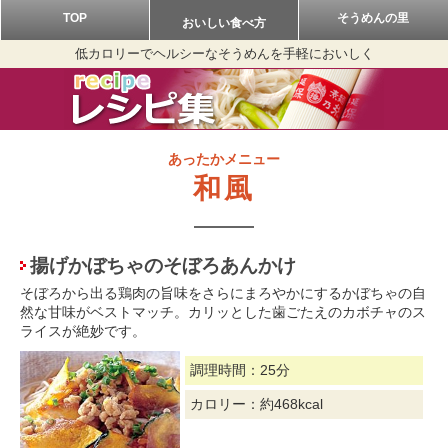
TOP
そうめんの里
おいしい食べ方
低カロリーでヘルシーなそうめんを手軽においしく
あったかメニュー
和風
揚げかぼちゃのそぼろあんかけ
そぼろから出る鶏肉の旨味をさらにまろやかにするかぼちゃの自
然な甘味がベストマッチ。カリッとした歯ごたえのカボチャのス
ライスが絶妙です。
調理時間：25分
カロリー：約468kcal