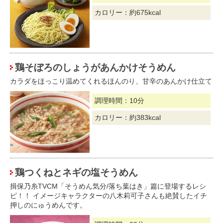
カロリー：約675kcal
鶏そぼろのしょうがあんかけそうめん
カラダをほっこり温めてくれるほんのり、甘辛のあんかけ仕立て
調理時間：10分
カロリー：約383kcal
鶏つくねとネギの塩そうめん
揖保乃糸TVCM「そうめん気分/落ち葉はき」篇に登場するレシ
ピ！！ イメージキャラクターの八木莉可子さんも絶賛したイチ
押しのにゅうめんです。