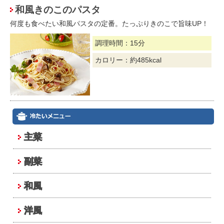
和風きのこのパスタ
何度も食べたい和風パスタの定番。たっぷりきのこで旨味UP！
調理時間：15分
カロリー：約485kcal
主菜
副菜
和風
洋風