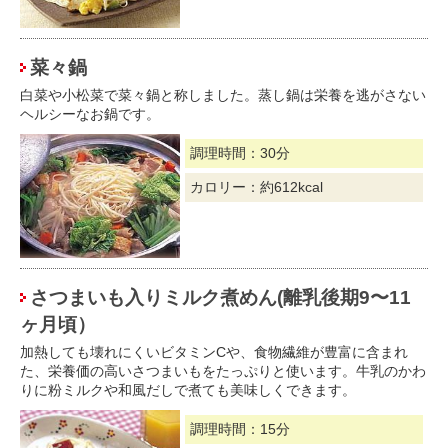
菜々鍋
白菜や小松菜で菜々鍋と称しました。蒸し鍋は栄養を逃がさない
ヘルシーなお鍋です。
調理時間：30分
カロリー：約612kcal
さつまいも入りミルク煮めん(離乳後期9〜11
ヶ月頃）
加熱しても壊れにくいビタミンCや、食物繊維が豊富に含まれ
た、栄養価の高いさつまいもをたっぷりと使います。牛乳のかわ
りに粉ミルクや和風だしで煮ても美味しくできます。
調理時間：15分