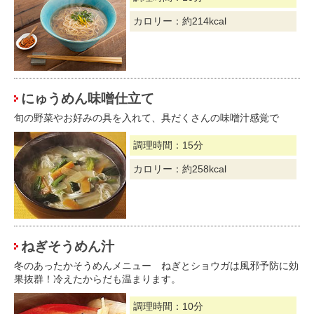
カロリー：約214kcal
にゅうめん味噌仕立て
旬の野菜やお好みの具を入れて、具だくさんの味噌汁感覚で
調理時間：15分
カロリー：約258kcal
ねぎそうめん汁
冬のあったかそうめんメニュー ねぎとショウガは風邪予防に効
果抜群！冷えたからだも温まります。
調理時間：10分